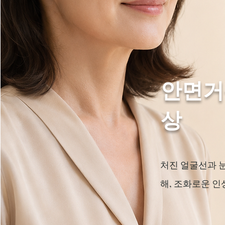
안면거
상
처진 얼굴선과 
해, 조화로운 인