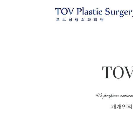
TOV 
We propose natural,
개개인의