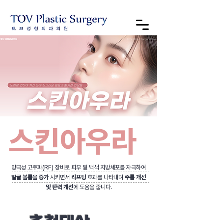
스킨아우라
양극성 고주파(RF) 장비로 피부 밑 백색 지방세포를 자극하여
얼굴 볼륨을 증가
시키면서
리프팅
효과를 나타내며
주름 개선
및 탄력 개선
에 도움을 줍니다.