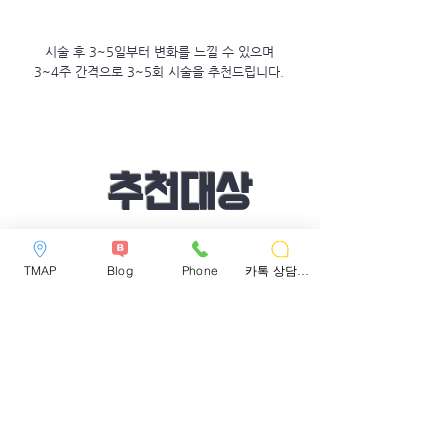
시술 후 3~5일부터 변화를 느낄 수 있으며
3~4주 간격으로 3~5회 시술을 추천드립니다.
추천대상
잔주름 개선 및 안티에이징이 필요하신분
TMAP
Blog
Phone
카톡 상담하기
피부가 얇아서 콜라겐 생성이 잘 되지
않으시는 분
피부가 건조하고 피부결이 거칠어 고
민이신 분
피부톤이 칙칙해 맑은 피부로 개선하고
싶으신 분